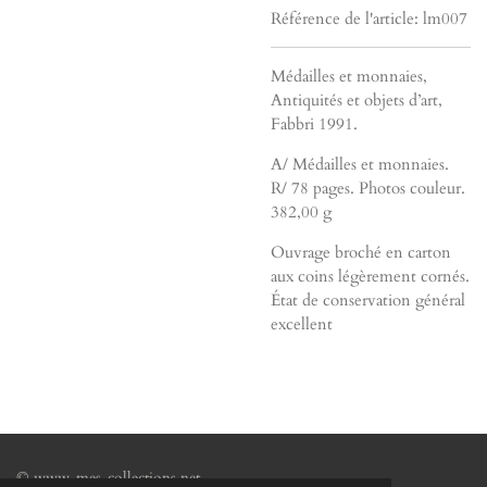
Référence de l'article:
lm007
Médailles et monnaies,
Antiquités et objets d’art,
Fabbri 1991.
A/ Médailles et monnaies.
R/ 78 pages. Photos couleur.
382,00 g
Ouvrage broché en carton
aux coins légèrement cornés.
État de conservation général
excellent
© www-mes-collections.net