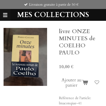
Livraison gratuite à partir de 50 €
Comman
Passer
au
MES COLLECTIONS
contenu
principal
livre ONZE
MINUTES de
COELHO
PAULO
10,00 €
Ajouter au
panier
Référence de l'article:
lmaconqiue-41