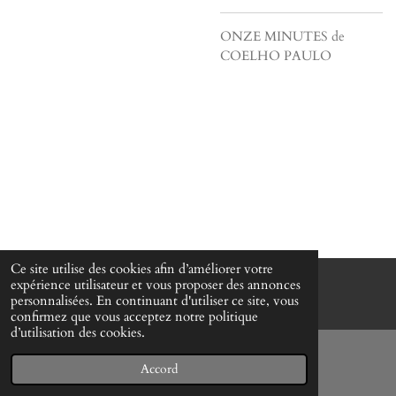
ONZE MINUTES de
COELHO PAULO
Ce site utilise des cookies afin d’améliorer votre
expérience utilisateur et vous proposer des annonces
© www-mes-collections.net
personnalisées. En continuant d'utiliser ce site, vous
confirmez que vous acceptez notre politique
d’utilisation des cookies.
Accord
E-mail
Téléphone