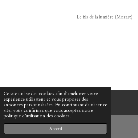
Le fils de la lumière (Mozart)
Ce site utilise des cookies afin d’améliorer votre
expérience utilisateur et vous proposer des
© www-mes-collections.net
annonces personnalisées. En continuant d'utiliser ce
site, vous confirmez que vous acceptez notre
politique d’utilisation des cookies.
Accord
E-mail
Téléphone