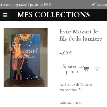
ir de 50 €
Commandé avant 17h00, expédi
Passer
au
MES COLLECTIONS
contenu
principal
livre Mozart le
fils de la lumiere
4,00 €
Ajouter au
panier
Référence de l'article:
lmaconqiue-36
Christian jack