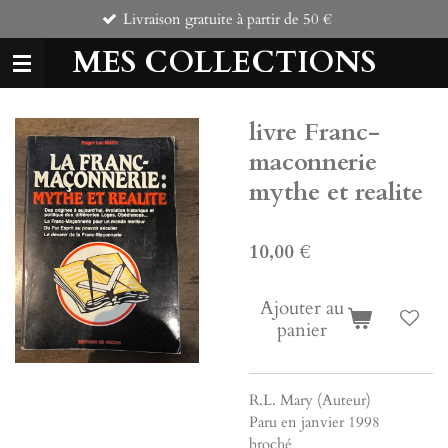
Livraison gratuite à partir de 50 €
Passer
au
MES COLLECTIONS
contenu
principal
livre Franc-
maconnerie
mythe et realite
10,00 €
Ajouter au
panier
R.L. Mary (Auteur)
Paru en janvier 1998
broché