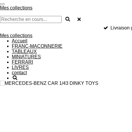
Passer
Mes collections
au
contenu
principal
Livraison g
Mes collections
Accueil
FRANC-MACONNERIE
TABLEAUX
MINIATURES
FERRARI
LIVRES
contact