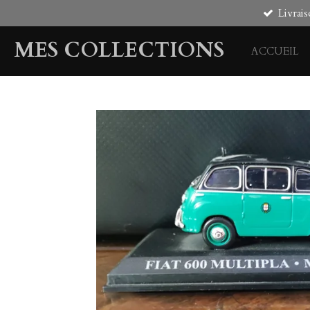
Livrais
Passer
au
MES COLLECTIONS
contenu
ACCUEIL
principal