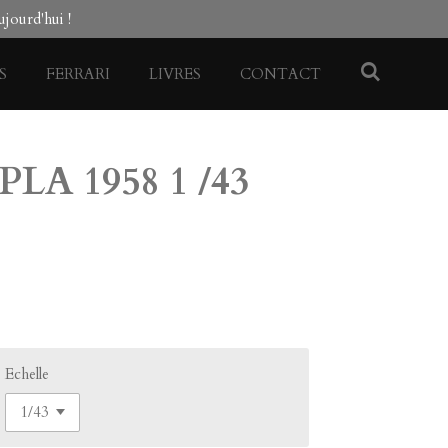
jourd'hui !
S
FERRARI
LIVRES
CONTACT
PLA 1958 1 /43
Echelle