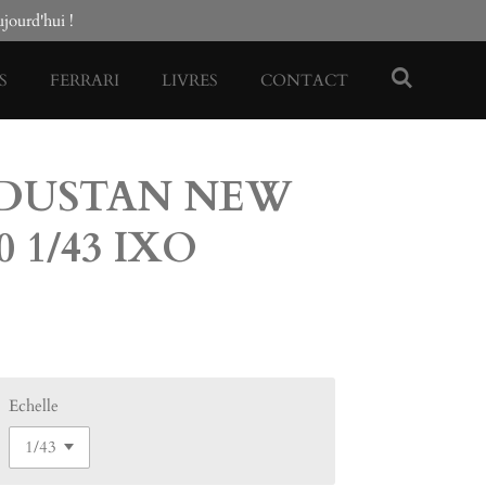
ourd'hui !
S
FERRARI
LIVRES
CONTACT
NDUSTAN NEW
0 1/43 IXO
Echelle