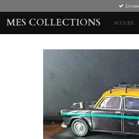
Livrais
Passer
au
MES COLLECTIONS
contenu
ACCUEIL
principal