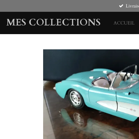
Livrais
Passer
au
MES COLLECTIONS
contenu
ACCUEIL
principal