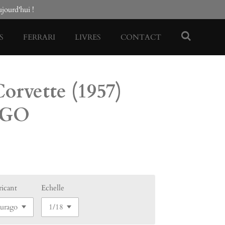
ourd'hui !
S
FERRARI
LIVRES
CONTACT
orvette (1957)
AGO
ricant
Echelle