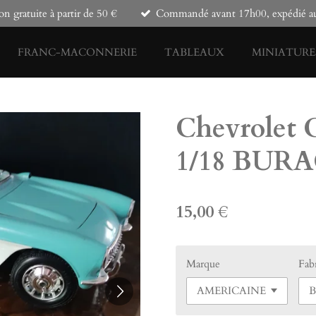
on gratuite à partir de 50 €
Commandé avant 17h00, expédié auj
FRANC-MACONNERIE
TABLEAUX
MINIATURE
Chevrolet C
1/18 BUR
15,00 €
Marque
Fab