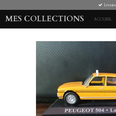
Livrais
Passer
au
MES COLLECTIONS
contenu
ACCUEIL
principal