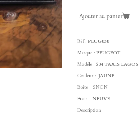
Ajouter au panier
Réf :
PEUG030
Marque :
PEUGEOT
Modéle :
504 TAXIS LAGOS 
Couleur :
JAUNE
Boite : SNON
Etat :
NEUVE
Description :