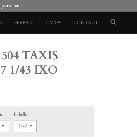
jourd'hui !
S
FERRARI
LIVRES
CONTACT
504 TAXIS
7 1/43 IXO
ant
Echelle