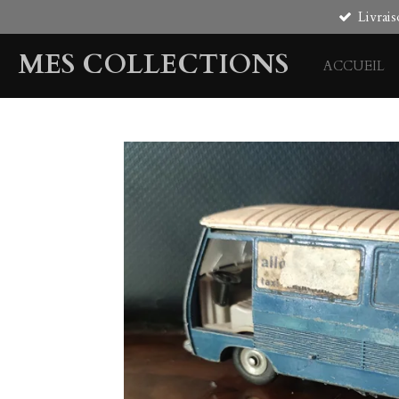
Livrais
Passer
au
MES COLLECTIONS
contenu
ACCUEIL
principal