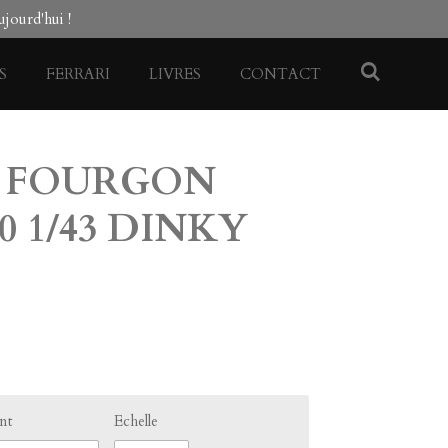
jourd'hui !
S
FERRARI
LIVRES
CONTACT
 FOURGON
70 1/43 DINKY
ant
Echelle