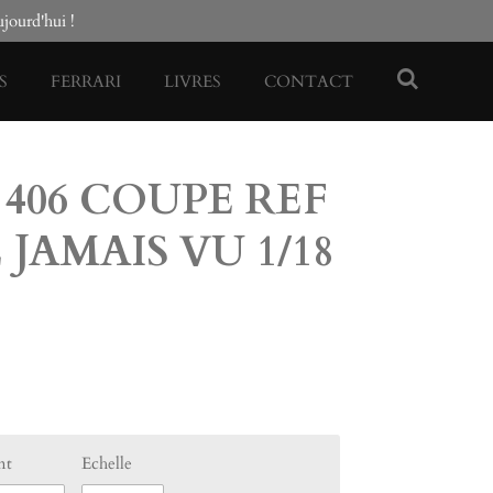
ourd'hui !
S
FERRARI
LIVRES
CONTACT
406 COUPE REF
E JAMAIS VU 1/18
nt
Echelle