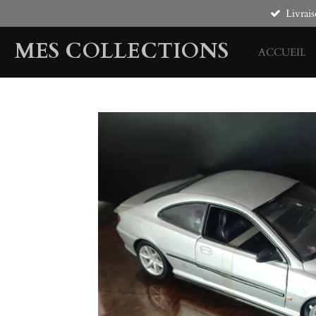
Livrais
Passer
au
MES COLLECTIONS
contenu
ACCUEIL
principal