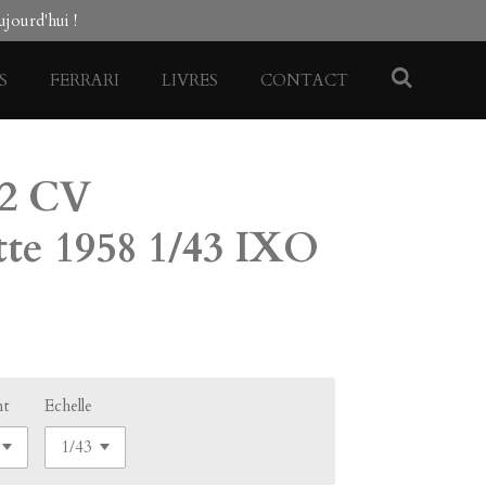
jourd'hui !
S
FERRARI
LIVRES
CONTACT
2 CV
te 1958 1/43 IXO
nt
Echelle