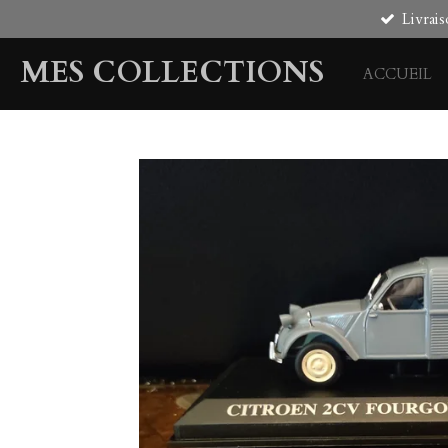
Livrais
Passer
au
MES COLLECTIONS
contenu
ACCUEIL
principal