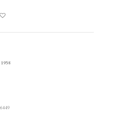
 1958
N6449