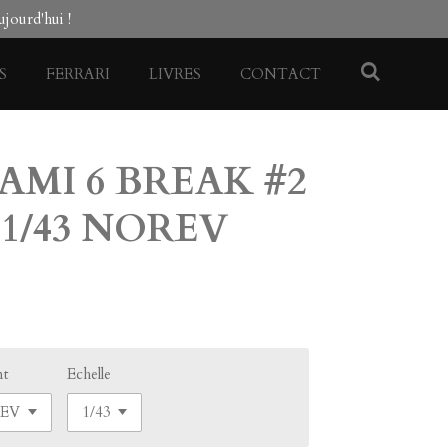
jourd'hui !
S
FERRARI
LIVRES
CONTACT
AMI 6 BREAK #2
 1/43 NOREV
nt
Echelle