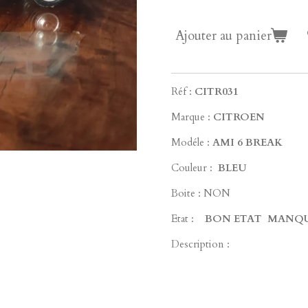
Ajouter au panier
Réf :
CITR031
Marque :
CITROEN
Modéle :
AMI 6 BREAK
Couleur :
BLEU
Boite : NON
Etat :
BON ETAT MANQ
Description :