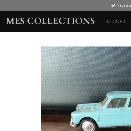
Livrais
Passer
au
MES COLLECTIONS
contenu
ACCUEIL
principal