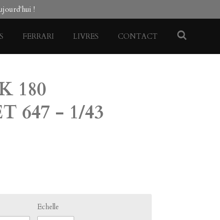
jourd'hui !
S
FERRARI
LIVRES
CONTACT
K 180
 647 - 1/43
Echelle