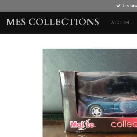
Livrais
Passer
au
MES COLLECTIONS
contenu
ACCUEIL
principal