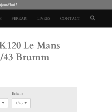
ourd'hui !
S
FERRARI
LIVRES
CONTACT
120 Le Mans
1/43 Brumm
Echelle