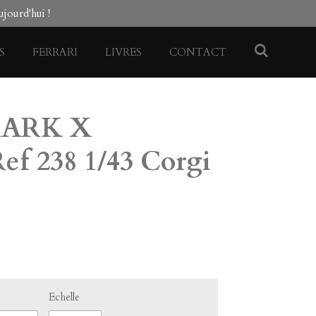
jourd'hui !
S
FERRARI
LIVRES
CONTACT
MARK X
f 238 1/43 Corgi
Echelle