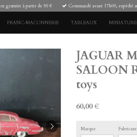
on gratuite à partir de 50 €
Commandé avant 17h00, expédié au
FRANC-MACONNERIE
TABLEAUX
MINIATURE
JAGUAR 
SALOON Re
toys
60,00 €
Marque
Fabricant