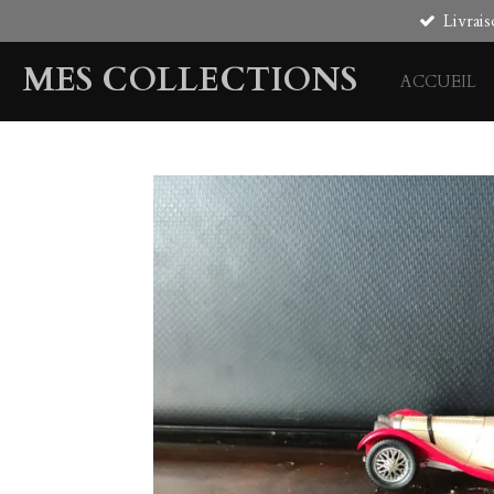
Livrais
Passer
au
MES COLLECTIONS
contenu
ACCUEIL
principal