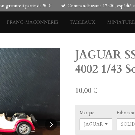
on gratuite à partir de 50 €
Commandé avant 17h00, expédié au
FRANC-MACONNERIE
TABLEAUX
MINIATURE
JAGUAR SS
4002 1/43 S
10,00 €
Marque
Fabricant