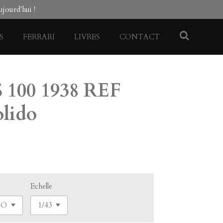
jourd'hui !
S
FERRARI
LIVRES
CONTACT
 100 1938 REF
olido
Echelle