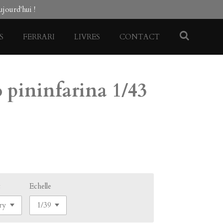
jourd'hui !
S
FERRARI
LIVRES
CONTACT
o pininfarina 1/43
t
Echelle