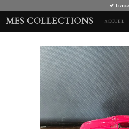
Livrais
Passer
au
MES COLLECTIONS
contenu
ACCUEIL
principal