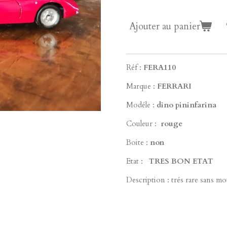
Ajouter au panier
Réf :
FERA110
Marque :
FERRARI
Modéle :
dino pininfarina
Couleur :
rouge
Boite :
non
Etat :
TRES B
ON ETAT
Description : trés rare sans mo