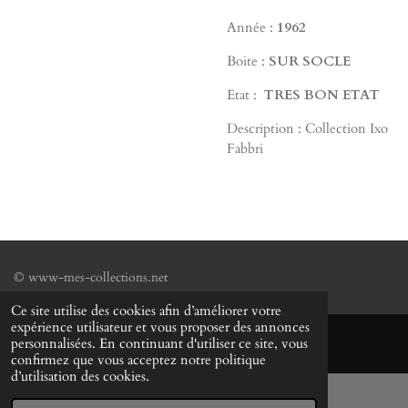
Année :
1962
Boite :
SUR SOCLE
Etat :
TRES
BON ETAT
Description : Collection Ixo
Fabbri
© www-mes-collections.net
Ce site utilise des cookies afin d’améliorer votre
expérience utilisateur et vous proposer des annonces
personnalisées. En continuant d'utiliser ce site, vous
confirmez que vous acceptez notre politique
d’utilisation des cookies.