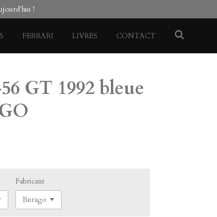
jourd'hui !
S
FERRARI
LIVRES
CONTACT
6 GT 1992 bleue
AGO
Fabricant