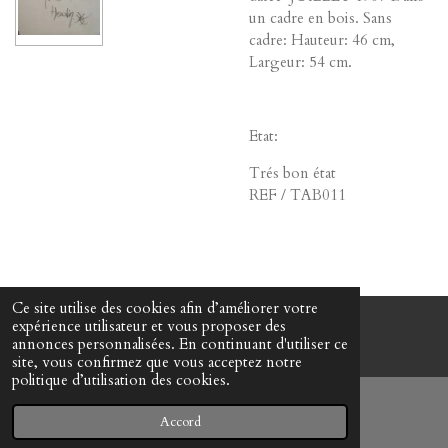
un cadre en bois. Sans
cadre: Hauteur: 46 cm,
Largeur: 54 cm.
Etat:
Trés bon état
REF / TAB011
Ce site utilise des cookies afin d’améliorer votre
expérience utilisateur et vous proposer des
© www-mes-collections.net
annonces personnalisées. En continuant d'utiliser ce
site, vous confirmez que vous acceptez notre
politique d’utilisation des cookies.
Accord
E-mail
Téléphone