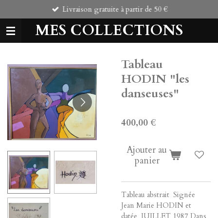
Livraison gratuite à partir de 50 €
Passer
au
MES COLLECTIONS
contenu
principal
Tableau
HODIN "les
danseuses"
400,00 €
Ajouter au
panier
Tableau abstrait Signée
Jean Marie HODIN et
datée JUILLET 1987 Dans