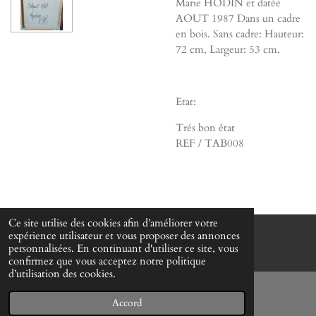
Marie HODIN et datée
AOUT 1987 Dans un cadre
en bois. Sans cadre: Hauteur:
72 cm, Largeur: 53 cm.
Etat:
Trés bon état
REF / TAB008
Ce site utilise des cookies afin d’améliorer votre
expérience utilisateur et vous proposer des annonces
© www-mes-collections.net
personnalisées. En continuant d'utiliser ce site, vous
confirmez que vous acceptez notre politique
d’utilisation des cookies.
Accord
E-mail
Téléphone