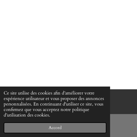
Ce site utilise des cookies afin d’améliorer votre
expérience utilisateur et vous proposer des annonces
© www-mes-collections.net
personnalisées. En continuant d'utiliser ce site, vous
confirmez que vous acceptez notre politique
d’utilisation des cookies.
Accord
E-mail
Téléphone