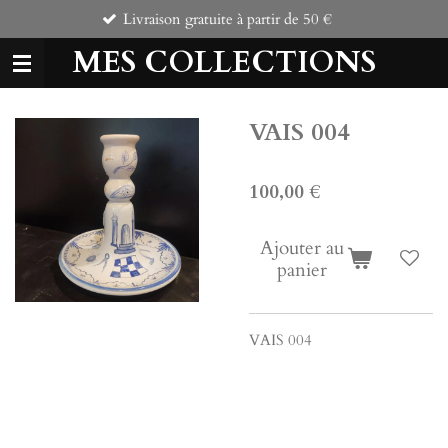
Livraison gratuite à partir de 50 €
C
Passer
au
MES COLLECTIONS
contenu
principal
VAIS 004
100,00 €
Ajouter au
panier
VAIS 004