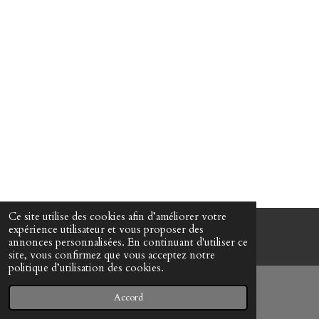
Ce site utilise des cookies afin d’améliorer votre
expérience utilisateur et vous proposer des
© www-mes-collections.net
annonces personnalisées. En continuant d'utiliser ce
site, vous confirmez que vous acceptez notre
politique d’utilisation des cookies.
Accord
E-mail
Téléphone