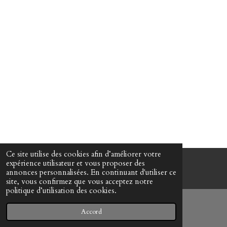
Ce site utilise des cookies afin d’améliorer votre
expérience utilisateur et vous proposer des
© www-mes-collections.net
annonces personnalisées. En continuant d'utiliser ce
site, vous confirmez que vous acceptez notre
politique d’utilisation des cookies.
Accord
E-mail
Téléphone