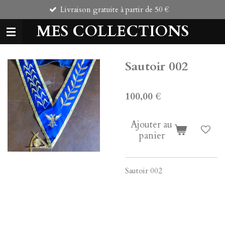
Livraison gratuite à partir de 50 €
C
Passer
au
MES COLLECTIONS
contenu
principal
Sautoir 002
100,00 €
Ajouter au
panier
Sautoir 002