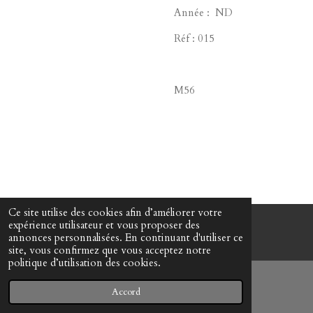
Année : ND
Réf : 015
M56
Ce site utilise des cookies afin d’améliorer votre
expérience utilisateur et vous proposer des
© www-mes-collections.net
annonces personnalisées. En continuant d'utiliser ce
site, vous confirmez que vous acceptez notre
politique d’utilisation des cookies.
Accord
E-mail
Téléphone