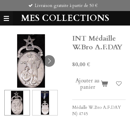
Livraison gratuite à partir de 50 €
C
Passer
au
MES COLLECTIONS
contenu
principal
INT Médaille
W.Bro A.F.DAY
80,00 €
Ajouter au
panier
Médaille W.Bro A.F.DAY
N) 4745