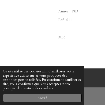
Année : ND
Réf : 011
M56
Ce site utilise des cookies afin d’améliorer votre
expérience utilisateur et vous proposer des
© www-mes-collections.net
annonces personnalisées. En continuant d'utiliser ce
site, vous confirmez que vous acceptez notre
politique d’utilisation des cookies.
Accord
E-mail
Téléphone