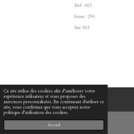
Réf : 003
bram : 290
hzc 503
Ce site utilise des cookies afin d’améliorer votre
expérience utilisateur et vous proposer des
© www-mes-collections.net
annonces personnalisées. En continuant d'utiliser ce
site, vous confirmez que vous acceptez notre
politique d’utilisation des cookies.
Accord
E-mail
Téléphone