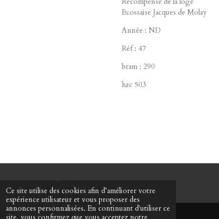
Récompense de la loge
Ecossaise Jacques de Molay
Année : ND
Réf : 47
bram : 290
hzc 503
© www-mes-collections.net
Ce site utilise des cookies afin d’améliorer votre
expérience utilisateur et vous proposer des
annonces personnalisées. En continuant d'utiliser ce
site, vous confirmez que vous acceptez notre